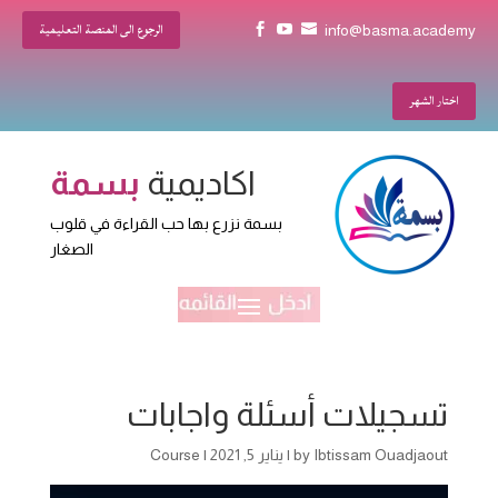
الرجوع الى المنصة التعليمية


info@basma.academy
اختار الشهر
اكاديمية
بسمة
بسمة نزرع بها حب القراءة في قلوب
الصغار
تسجيلات أسئلة واجابات
Ibtissam Ouadjaout
by
|
يناير 5, 2021
|
Course