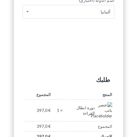
اسم الدولة
(اختياري)
ألمانيا
طلبك
المنتج
المجموع
دورة ابطال
× 1
397,0
€
القراءة
المجموع
€
397,0
الإجمالي
€
397,0